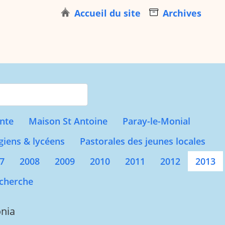
Accueil du site
Archives
s for results.
nte
Maison St Antoine
Paray-le-Monial
giens & lycéens
Pastorales des jeunes locales
7
2008
2009
2010
2011
2012
2013
cherche
nia