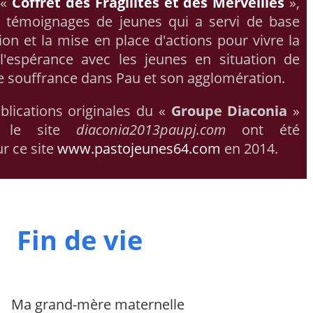
 «
Coffret des Fragilités et des Merveilles
»,
e témoignages de jeunes qui a servi de base
ion et la mise en place d'actions pour vivre la
 l'espérance avec les jeunes en situation de
de souffrance dans Pau et son agglomération.
blications originales du «
Groupe Diaconia
»
r le site
diaconia2013paupj.com
ont été
r ce site
www.pastojeunes64.com
en 2014.
Fin de vie
Ma grand-mère maternelle