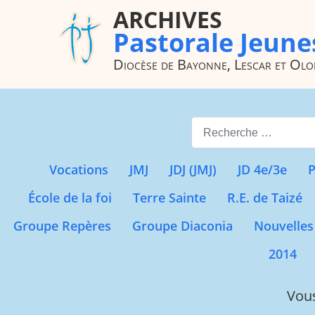
ARCHIVES
Pastorale Jeune
Diocèse de Bayonne, Lescar et Ol
Valider
Vocations
JMJ
JDJ (JMJ)
JD 4e/3e
P
École de la foi
Terre Sainte
R.E. de Taizé
Groupe Repères
Groupe Diaconia
Nouvelles
2014
Vous