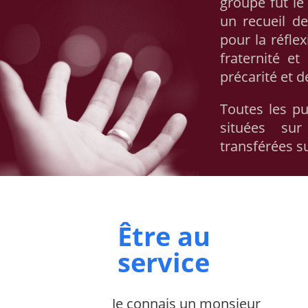
groupe fut le
un recueil d
pour la réflex
fraternité et
précarité et 
Toutes les pu
situées su
transférées su
Être au
service
Je connais un monsieur