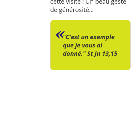
cette visite ! Un beau geste
de générosité...
"C'est un exemple
que je vous ai
donné." St Jn 13,15