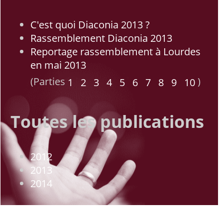
C'est quoi Diaconia 2013 ?
Rassemblement Diaconia 2013
Reportage rassemblement à Lourdes
en mai 2013
(Parties
)
1
2
3
4
5
6
7
8
9
10
Toutes les publications
2012
2013
2014