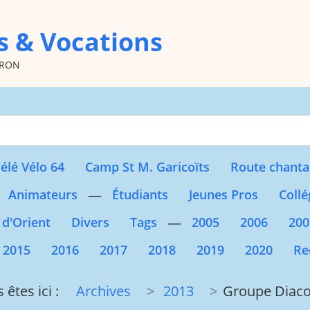
s & Vocations
oron
Type 2 or more character
élé Vélo 64
Camp St M. Garicoïts
Route chanta
—
Animateurs
Étudiants
Jeunes Pros
Collé
—
 d'Orient
Divers
Tags
2005
2006
200
2015
2016
2017
2018
2019
2020
Re
 êtes ici :
Archives
2013
Groupe Diaco