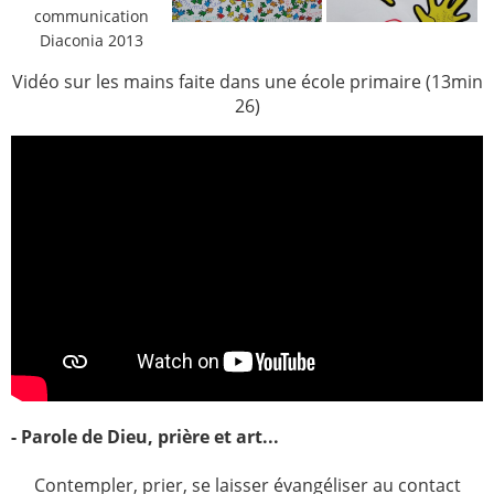
communication
Diaconia 2013
Vidéo sur les mains faite dans une école primaire (13min
26)
- Parole de Dieu, prière et art...
Contempler, prier, se laisser évangéliser au contact