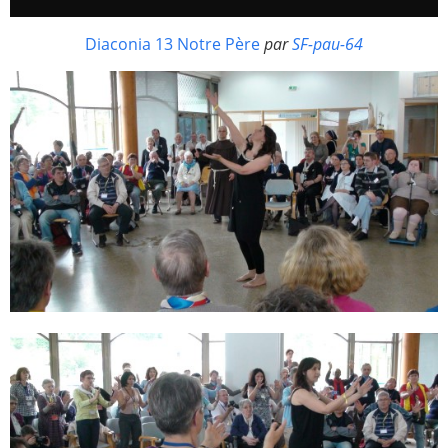
Diaconia 13 Notre Père
par
SF-pau-64