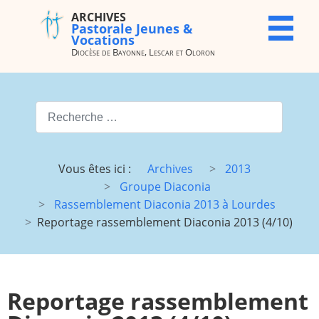
ARCHIVES
ARCHIVES
X
Pastorale Jeunes &
Pastorale
Vocations
Jeunes &
Diocèse de Bayonne, Lescar et Oloron
Vocations
Diocèse de
Bayonne,
Valider
Lescar et
Oloron
Type 2 or more characters for
Accueil
Archives
Vous êtes ici :
Archives
2013
du site
Groupe Diaconia
Vocations
JMJ
Rassemblement Diaconia 2013 à Lourdes
Reportage rassemblement Diaconia 2013 (4/10)
JDJ (JMJ)
JD 4e/3e
Pélé Vélo
Camp St
64
M.
Garicoïts
Reportage rassemblement
Route
Maison St
chantante
Antoine