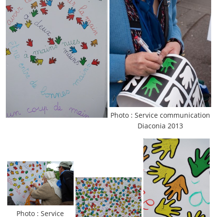
2005
2006
2007
2008
2009
2010
2011
2012
2013
2014
2015
2016
2017
2018
Photo : Service communication
Diaconia 2013
2019
2020
Recherche
Photo : Service