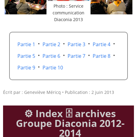
Photo : Service
communication
Diaconia 2013
•
•
•
•
Partie 1
Partie 2
Partie 3
Partie 4
•
•
•
•
Partie 5
Partie 6
Partie 7
Partie 8
•
Partie 9
Partie 10
Écrit par :
Geneviève Méricq
Publication : 2 juin 2013
⚙️ Index 🗄️ archives
Groupe Diaconia 2012-
2014