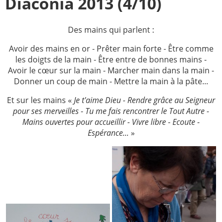
Diaconia 2013 (4/10)
Paray-le-
École de la
Monial
foi
Des mains qui parlent :
Terre
R.E. de
Avoir des mains en or - Prêter main forte - Être comme
Sainte
Taizé
les doigts de la main - Être entre de bonnes mains -
—
Avoir le cœur sur la main - Marcher main dans la main -
Animateurs
Donner un coup de main - Mettre la main à la pâte...
Étudiants
Jeunes
Pros
Et sur les mains «
Je t'aime Dieu - Rendre grâce au Seigneur
pour ses merveilles - Tu me fais rencontrer le Tout Autre -
Collégiens
Pastorales
Mains ouvertes pour accueillir - Vivre libre - Ecoute -
& lycéens
des
Espérance...
»
jeunes
locales
Groupe
Groupe
Repères
Diaconia
Nouvelles
Divers
d'Orient
—
Tags