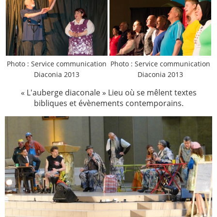
Photo : Service communication
Photo : Service communication
Diaconia 2013
Diaconia 2013
« L'auberge diaconale » Lieu où se mêlent textes
bibliques et évènements contemporains.