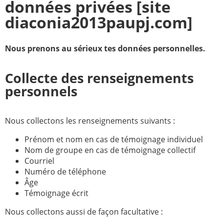
données privées [site
Paray-le-
École de la
diaconia2013paupj.com]
Monial
foi
Terre
R.E. de
Nous prenons au sérieux tes données personnelles.
Sainte
Taizé
—
Animateurs
Collecte des renseignements
Étudiants
Jeunes
personnels
Pros
Collégiens
Pastorales
Nous collectons les renseignements suivants :
& lycéens
des
jeunes
Prénom et nom en cas de témoignage individuel
locales
Nom de groupe en cas de témoignage collectif
Courriel
Groupe
Groupe
Numéro de téléphone
Repères
Diaconia
Âge
Nouvelles
Divers
Témoignage écrit
d'Orient
Nous collectons aussi de façon facultative :
—
Tags