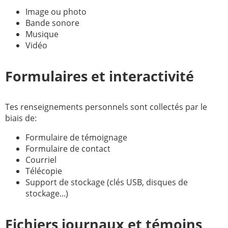
Image ou photo
2005
2006
Bande sonore
2007
2008
Musique
Vidéo
2009
2010
2011
2012
Formulaires et interactivité
2013
2014
2015
2016
Tes renseignements personnels sont collectés par le
biais de:
2017
2018
Formulaire de témoignage
2019
2020
Formulaire de contact
Recherche
Courriel
Télécopie
Support de stockage (clés USB, disques de
stockage...)
Fichiers journaux et témoins