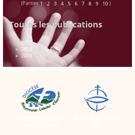
(Parties
)
1
2
3
4
5
6
7
8
9
10
Toutes les publications
2012
2013
2014
Diocèse de Bayonne,
Jeunes & Vocations
Lescar et Oloron
CEF