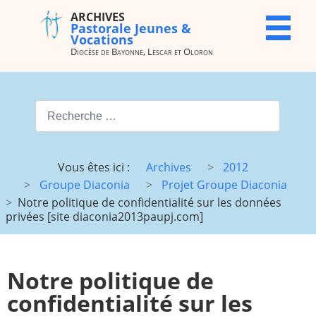
ARCHIVES
ARCHIVES
X
Pastorale Jeunes &
Pastorale
Vocations
Jeunes &
Diocèse de Bayonne, Lescar et Oloron
Vocations
Diocèse de
Bayonne,
Valider
Lescar et
Oloron
Type 2 or more characters for
Accueil
Archives
Vous êtes ici :
Archives
2012
du site
Groupe Diaconia
Projet Groupe Diaconia
Vocations
JMJ
Notre politique de confidentialité sur les données
privées [site diaconia2013paupj.com]
JDJ (JMJ)
JD 4e/3e
Pélé Vélo
Camp St
64
M.
Notre politique de
Garicoïts
confidentialité sur les
Route
Maison St
chantante
Antoine