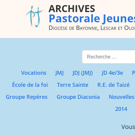
ARCHIVES
Pastorale Jeune
Diocèse de Bayonne, Lescar et Ol
Valider
Vocations
JMJ
JDJ (JMJ)
JD 4e/3e
P
École de la foi
Terre Sainte
R.E. de Taizé
Groupe Repères
Groupe Diaconia
Nouvelles
2014
Vous 