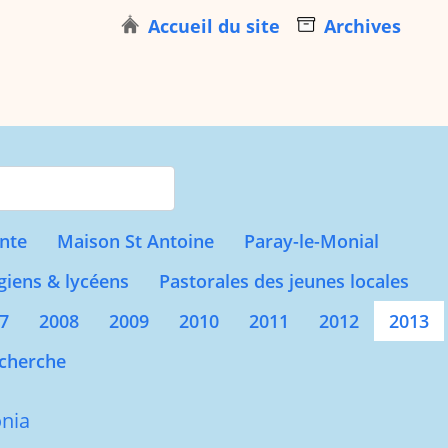
Accueil du site
Archives
s for results.
nte
Maison St Antoine
Paray-le-Monial
giens & lycéens
Pastorales des jeunes locales
7
2008
2009
2010
2011
2012
2013
cherche
nia