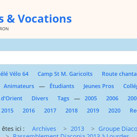
s & Vocations
oron
Type 2 or more character
élé Vélo 64
Camp St M. Garicoïts
Route chanta
—
Animateurs
Étudiants
Jeunes Pros
Collé
—
 d'Orient
Divers
Tags
2005
2006
200
2015
2016
2017
2018
2019
2020
Re
êtes ici :
Archives
2013
Groupe Diaco
Rassemblement Diaconia 2013 à Lourdes