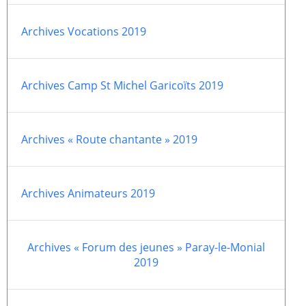
Paray-le-
École de la
Archives Vocations 2019
Monial
foi
Terre
R.E. de
Sainte
Taizé
Archives Camp St Michel Garicoïts 2019
—
Animateurs
Étudiants
Jeunes
Pros
Archives « Route chantante » 2019
Collégiens
Pastorales
& lycéens
des
jeunes
Archives Animateurs 2019
locales
Groupe
Groupe
Repères
Diaconia
Archives « Forum des jeunes » Paray-le-Monial
2019
Nouvelles
Divers
d'Orient
—
Tags