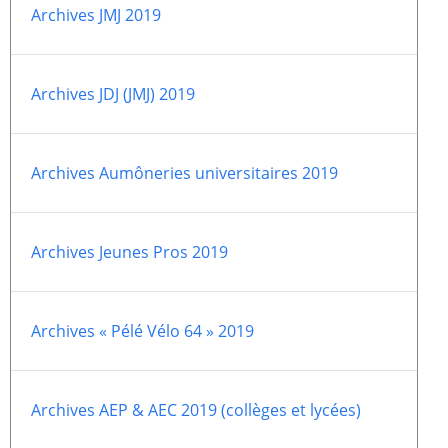
Archives JMJ 2019
2005
2006
2007
2008
Archives JDJ (JMJ) 2019
2009
2010
2011
2012
2013
2014
Archives Aumôneries universitaires 2019
2015
2016
2017
2018
Archives Jeunes Pros 2019
2019
2020
Recherche
Archives « Pélé Vélo 64 » 2019
Archives AEP & AEC 2019 (collèges et lycées)