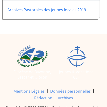
Archives Pastorales des jeunes locales 2019
Diocèse de Bayonne,
Jeunes & Vocations
Lescar et Oloron
CEF
|
|
Mentions Légales
Données personnelles
|
Rédaction
Archives