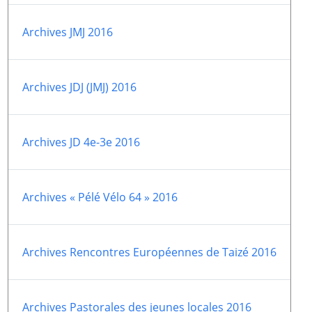
Paray-le-
École de la
Archives JMJ 2016
Monial
foi
Terre
R.E. de
Sainte
Taizé
Archives JDJ (JMJ) 2016
—
Animateurs
Étudiants
Jeunes
Pros
Archives JD 4e-3e 2016
Collégiens
Pastorales
& lycéens
des
jeunes
Archives « Pélé Vélo 64 » 2016
locales
Groupe
Groupe
Repères
Diaconia
Archives Rencontres Européennes de Taizé 2016
Nouvelles
Divers
d'Orient
Archives Pastorales des jeunes locales 2016
—
Tags