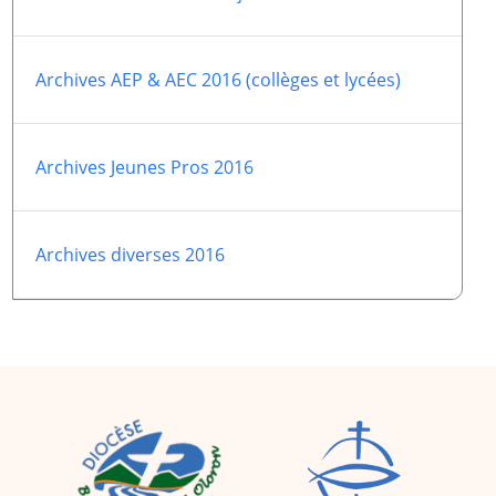
2005
2006
2007
2008
Archives AEP & AEC 2016 (collèges et lycées)
2009
2010
2011
2012
Archives Jeunes Pros 2016
2013
2014
2015
2016
Archives diverses 2016
2017
2018
2019
2020
Recherche