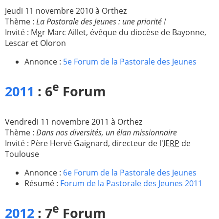
Jeudi 11 novembre 2010 à Orthez
Paray-le-
École de la
Thème :
La Pastorale des Jeunes : une priorité !
Monial
foi
Invité : Mgr Marc Aillet, évêque du diocèse de Bayonne,
Lescar et Oloron
Terre
R.E. de
Sainte
Taizé
Annonce :
5e Forum de la Pastorale des Jeunes
—
Animateurs
e
Étudiants
Jeunes
2011
: 6
Forum
Pros
Collégiens
Pastorales
Vendredi 11 novembre 2011 à Orthez
& lycéens
des
Thème :
Dans nos diversités, un élan missionnaire
jeunes
Invité : Père Hervé Gaignard, directeur de l'
IERP
de
locales
Toulouse
Groupe
Groupe
Annonce :
6e Forum de la Pastorale des Jeunes
Repères
Diaconia
Résumé :
Forum de la Pastorale des Jeunes 2011
Nouvelles
Divers
d'Orient
e
2012
: 7
Forum
—
Tags