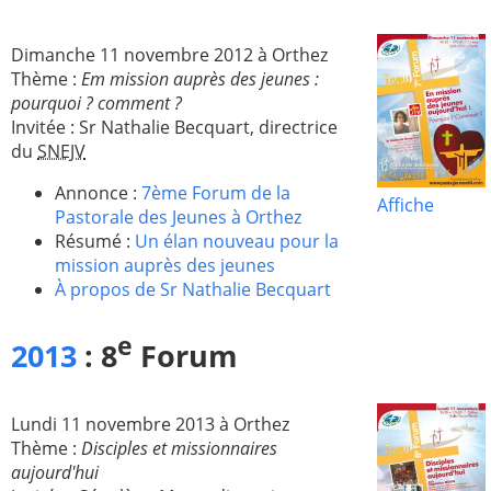
2005
2006
Dimanche 11 novembre 2012 à Orthez
2007
2008
Thème :
Em mission auprès des jeunes :
pourquoi ? comment ?
2009
2010
Invitée : Sr Nathalie Becquart, directrice
2011
2012
du
SNEJV
2013
2014
Annonce :
7ème Forum de la
Affiche
Pastorale des Jeunes à Orthez
2015
2016
Résumé :
Un élan nouveau pour la
2017
2018
mission auprès des jeunes
À propos de Sr Nathalie Becquart
2019
2020
Recherche
e
2013
: 8
Forum
Lundi 11 novembre 2013 à Orthez
Thème :
Disciples et missionnaires
aujourd'hui