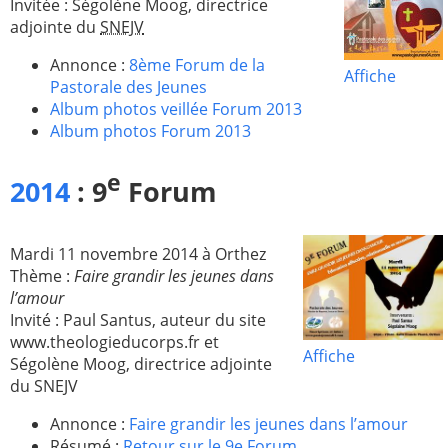
Invitée : Ségolène Moog, directrice
adjointe du
SNEJV
Annonce :
8ème Forum de la
Affiche
Pastorale des Jeunes
Album photos veillée Forum 2013
Album photos Forum 2013
e
2014
: 9
Forum
Mardi 11 novembre 2014 à Orthez
Thème :
Faire grandir les jeunes dans
l’amour
Invité : Paul Santus, auteur du site
www.theologieducorps.fr et
Affiche
Ségolène Moog, directrice adjointe
du SNEJV
Annonce :
Faire grandir les jeunes dans l’amour
Résumé :
Retour sur le 9e Forum