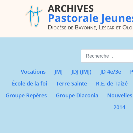
ARCHIVES
Pastorale Jeune
Diocèse de Bayonne, Lescar et Ol
Valider
Vocations
JMJ
JDJ (JMJ)
JD 4e/3e
P
École de la foi
Terre Sainte
R.E. de Taizé
Groupe Repères
Groupe Diaconia
Nouvelles
2014