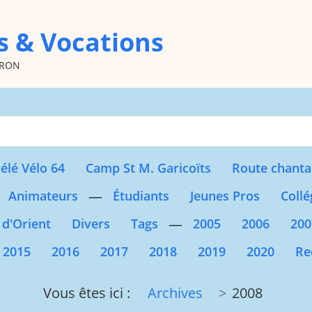
s & Vocations
oron
Type 2 or more character
élé Vélo 64
Camp St M. Garicoïts
Route chanta
—
Animateurs
Étudiants
Jeunes Pros
Collé
—
 d'Orient
Divers
Tags
2005
2006
200
2015
2016
2017
2018
2019
2020
Re
Vous êtes ici :
Archives
2008