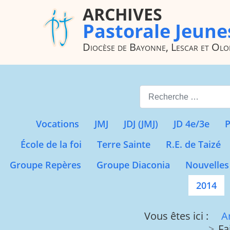
ARCHIVES
Pastorale Jeune
Diocèse de Bayonne, Lescar et Ol
Valider
Vocations
JMJ
JDJ (JMJ)
JD 4e/3e
P
École de la foi
Terre Sainte
R.E. de Taizé
Groupe Repères
Groupe Diaconia
Nouvelles
2014
Vous êtes ici :
A
Fa