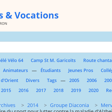
s & Vocations
oron
Type 2 or more character
élé Vélo 64
Camp St M. Garicoïts
Route chanta
—
Animateurs
Étudiants
Jeunes Pros
Collé
—
 d'Orient
Divers
Tags
2005
2006
200
2015
2016
2017
2018
2019
2020
Re
rchives
2014
Groupe Diaconia
Merve
ire du sport pour lutter contre la maladie d'Alzh