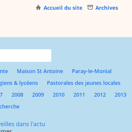
Accueil du site
Archives
s for results.
nte
Maison St Antoine
Paray-le-Monial
giens & lycéens
Pastorales des jeunes locales
7
2008
2009
2010
2011
2012
2013
cherche
illes dans l'actu
eimer