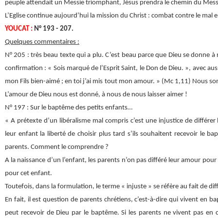
peuple attendait un Messie triomphant, Jésus prendra le chemin du Messie 
L’Eglise continue aujourd’hui la mission du Christ : combat contre le mal
YOUCAT :
N° 193 - 207.
Quelques commentaires :
N° 205 : très beau texte qui a plu. C’est beau parce que Dieu se donne à
confirmation : « Sois marqué de l’Esprit Saint, le Don de Dieu. », avec auss
mon Fils bien-aimé ; en toi j’ai mis tout mon amour. » (Mc 1,11) Nous so
L’amour de Dieu nous est donné, à nous de nous laisser aimer !
N° 197 : Sur le baptême des petits enfants…
« A prétexte d’un libéralisme mal compris c’est une injustice de différer
leur enfant la liberté de choisir plus tard s’ils souhaitent recevoir le 
parents. Comment le comprendre ?
A la naissance d’un l’enfant, les parents n’on pas différé leur amour pour
pour cet enfant.
Toutefois, dans la formulation, le terme « injuste » se réfère au fait de dif
En fait, il est question de parents chrétiens, c’est-à-dire qui vivent en bap
peut recevoir de Dieu par le baptême. Si les parents ne vivent pas en c