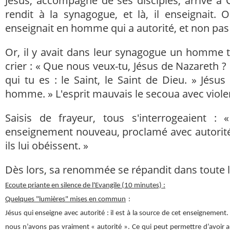
Jésus, accompagné de ses disciples, arrive à 
rendit à la synagogue, et là, il enseignait.
enseignait en homme qui a autorité, et non pa
Or, il y avait dans leur synagogue un homme 
crier : « Que nous veux-tu, Jésus de Nazareth ?
qui tu es : le Saint, le Saint de Dieu. » Jésus
homme. » L'esprit mauvais le secoua avec violen
Saisis de frayeur, tous s'interrogeaient :
enseignement nouveau, proclamé avec autorit
ils lui obéissent. »
Dès lors, sa renommée se répandit dans toute la
Ecoute priante en silence de l'Evangile (10 minutes) :
Quelques "lumières" mises en commun
:
Jésus qui enseigne avec autorité : il est à la source de cet enseignement.
nous n’avons pas vraiment « autorité ». Ce qui peut permettre d’avoir au