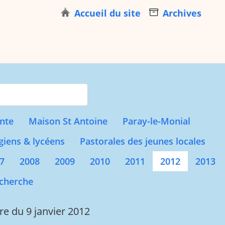
Accueil du site
Archives
s for results.
nte
Maison St Antoine
Paray-le-Monial
giens & lycéens
Pastorales des jeunes locales
7
2008
2009
2010
2011
2012
2013
cherche
e du 9 janvier 2012