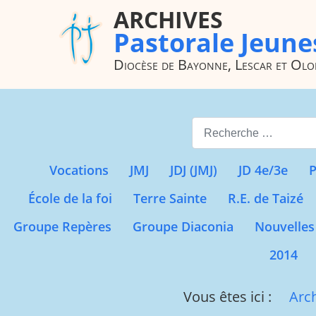
ARCHIVES
Pastorale Jeune
Diocèse de Bayonne, Lescar et Ol
Valider
Vocations
JMJ
JDJ (JMJ)
JD 4e/3e
P
École de la foi
Terre Sainte
R.E. de Taizé
Groupe Repères
Groupe Diaconia
Nouvelles
2014
Vous êtes ici :
Arc