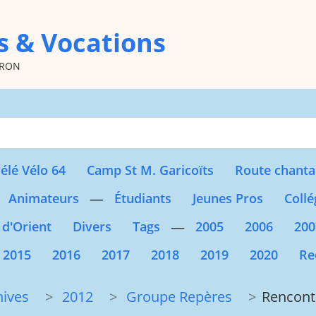
s & Vocations
oron
Type 2 or more character
élé Vélo 64
Camp St M. Garicoïts
Route chanta
—
Animateurs
Étudiants
Jeunes Pros
Collé
—
 d'Orient
Divers
Tags
2005
2006
200
2015
2016
2017
2018
2019
2020
Re
hives
2012
Groupe Repères
Rencontr