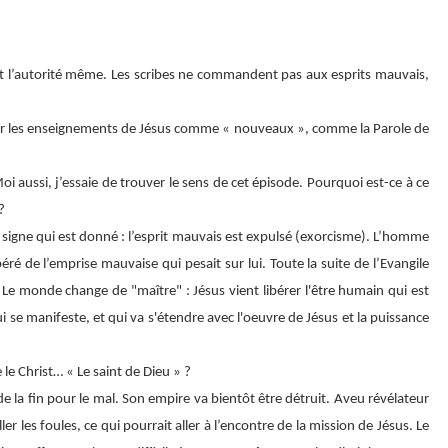
l est l’autorité même. Les scribes ne commandent pas aux esprits mauvais,
lir les enseignements de Jésus comme « nouveaux », comme la Parole de
Moi aussi, j’essaie de trouver le sens de cet épisode. Pourquoi est-ce à ce
?
e signe qui est donné : l’esprit mauvais est expulsé (exorcisme). L’homme
éré de l’emprise mauvaise qui pesait sur lui. Toute la suite de l’Evangile
. Le monde change de "maître" : Jésus vient libérer l'être humain qui est
i se manifeste, et qui va s'étendre avec l'oeuvre de Jésus et la puissance
le Christ… « Le saint de Dieu » ?
 de la fin pour le mal. Son empire va bientôt être détruit. Aveu révélateur
er les foules, ce qui pourrait aller à l’encontre de la mission de Jésus. Le