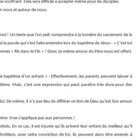
souffrant. Cela sera difficile à accepter même pour les disciples.
 en nous et autour de nous.
 moi ! Un texte que l’on peit comprendre à la lumière du sacrement de la
i la parole qui s’est faite entendre lors du baptême de Jésus : « C’est toi
mmes « fils dans le Fils » ! Donc ce même amour du Père nous est offert.
 le baptême d’un enfant » : Effectivement, les parents peuvent laisser à
baptême. Mais, c’est une expression qui peut paraître très dure pour des
 lui. De même, il n’y pas lieu de différer ce don de Dieu qu’est Son amour
férer. Il ne s’applique pas aux personnes !
tisés. En ce cas, il est injuste qu’ils privent leur enfant du meilleur qu’il
hrétiens, avec cette conviction de foi, ils peuvent alors être amenés à