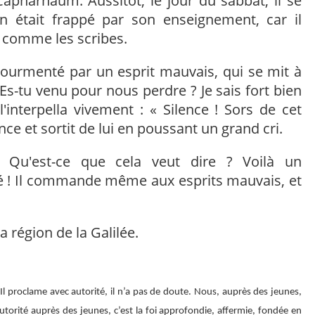
Capharnaüm. Aussitôt, le jour du sabbat, il se
 On était frappé par son enseignement, car il
s comme les scribes.
tourmenté par un esprit mauvais, qui se mit à
 Es-tu venu pour nous perdre ? Je sais fort bien
 l'interpella vivement : « Silence ! Sors de cet
ce et sortit de lui en poussant un grand cri.
 « Qu'est-ce que cela veut dire ? Voilà un
é ! Il commande même aux esprits mauvais, et
 région de la Galilée.
 Il proclame avec autorité, il n’a pas de doute. Nous, auprès des jeunes,
torité auprès des jeunes, c’est la foi approfondie, affermie, fondée en