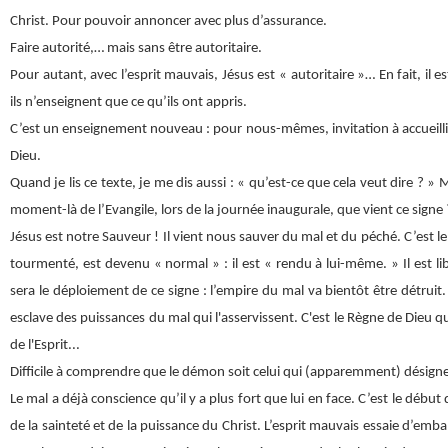
Christ. Pour pouvoir annoncer avec plus d’assurance.
Faire autorité,… mais sans être autoritaire.
Pour autant, avec l’esprit mauvais, Jésus est « autoritaire »… En fait, i
ils n’enseignent que ce qu’ils ont appris.
C’est un enseignement nouveau : pour nous-mêmes, invitation à accueil
Dieu.
Quand je lis ce texte, je me dis aussi : « qu’est-ce que cela veut dire ? » 
moment-là de l’Evangile, lors de la journée inaugurale, que vient ce signe 
Jésus est notre Sauveur ! Il vient nous sauver du mal et du péché. C’est l
tourmenté, est devenu « normal » : il est « rendu à lui-même. » Il est lib
sera le déploiement de ce signe : l’empire du mal va bientôt être détruit
esclave des puissances du mal qui l'asservissent. C'est le Règne de Dieu qu
de l'Esprit...
Difficile à comprendre que le démon soit celui qui (apparemment) désigne 
Le mal a déjà conscience qu’il y a plus fort que lui en face. C’est le début
de la sainteté et de la puissance du Christ. L’esprit mauvais essaie d’emball