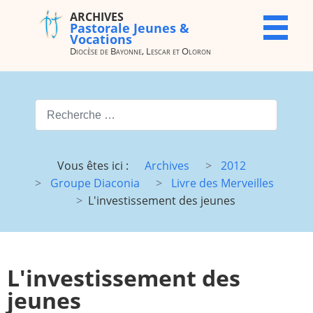
ARCHIVES
ARCHIVES
X
Pastorale Jeunes &
Pastorale
Vocations
Jeunes &
Diocèse de Bayonne, Lescar et Oloron
Vocations
Diocèse de
Bayonne,
Valider
Lescar et
Oloron
Type 2 or more characters for
Accueil
Archives
Vous êtes ici :
Archives
2012
du site
Groupe Diaconia
Livre des Merveilles
Vocations
JMJ
L'investissement des jeunes
JDJ (JMJ)
JD 4e/3e
Pélé Vélo
Camp St
64
M.
L'investissement des
Garicoïts
jeunes
Route
Maison St
chantante
Antoine