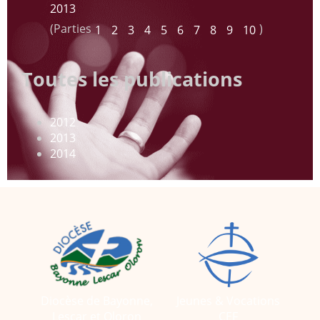
2013
(Parties
)
1
2
3
4
5
6
7
8
9
10
Toutes les publications
2012
2013
2014
Diocèse de Bayonne,
Jeunes & Vocations
Lescar et Oloron
CEF