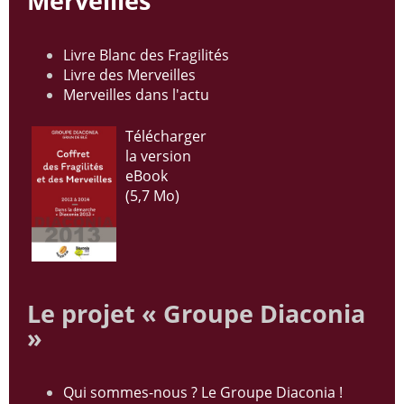
Merveilles
2005
2006
Livre Blanc des Fragilités
2007
2008
Livre des Merveilles
2009
2010
Merveilles dans l'actu
2011
2012
Télécharger
2013
2014
la version
eBook
2015
2016
(5,7 Mo)
2017
2018
2019
2020
Recherche
Le projet « Groupe Diaconia
»
Qui sommes-nous ? Le Groupe Diaconia !