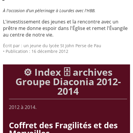
Paray-le-
École de la
À l'occasion d'un pèlerinage à Lourdes avec l'HBB.
Monial
foi
L'investissement des jeunes et la rencontre avec un
Terre
R.E. de
prêtre me donne espoir dans l'Église et remet l'Évangile
Sainte
Taizé
au centre de notre vie.
—
Animateurs
Écrit par :
un jeune du lycée St John Perse de Pau
Publication : 16 décembre 2012
Étudiants
Jeunes
Pros
⚙️ Index 🗄️ archives
Collégiens
Pastorales
& lycéens
des
Groupe Diaconia 2012-
jeunes
2014
locales
Groupe
Groupe
Repères
Diaconia
2012 à 2014.
Nouvelles
Divers
d'Orient
Coffret des Fragilités et des
—
Tags