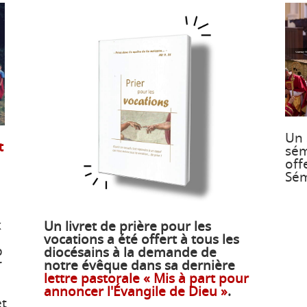
Un 
t
sém
off
Sém
x
Un livret de prière pour les
vocations a été offert à tous les
p
diocésains à la demande de
r
notre évêque dans sa dernière
lettre pastorale « Mis à part pour
annoncer l'Évangile de Dieu »
.
et