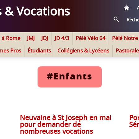
A
s & Vocations
Reche
n
JMJ
JDJ
JD 4/3
Pélé Vélo 64
Pélé Notr
5 à Rome
nes Pros
Étudiants
Collégiens & Lycéens
Pastorale
#Enfants
Neuvaine à St Joseph en mai
Po
pour demander de
Sé
nombreuses vocations