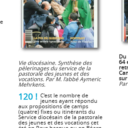
ne
Du 
64 
Vie diocésaine. Synthèse des
ret
pèlerinages du service de la
Cam
pastorale des jeunes et des
sur
vocations. Par M. l’abbé Aymeric
Par
Mehrkens.
120 !
C’est le nombre de
jeunes ayant répondu
aux propositions de camps
(quatre) fixes ou itinérants du
Service diocésain de la pastorale
des jeunes et des vocations cet