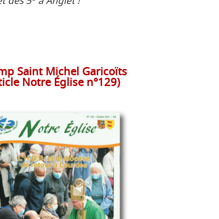
t des 5
à Anglet !
mp Saint Michel Garicoïts
ticle Notre Église n°129)