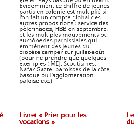
été en Pays basque ou en Béarn.
Évidemment ce chiffre de jeunes
partis en colonie est multiplié si
l’on fait un compte global des
autres propositions : service des
pèlerinages, HBB en septembre,
et les multiples mouvements ou
aumôneries paroissiales qui
emmènent des jeunes du
diocèse camper sur juillet-août
(pour ne prendre que quelques
exemples : MEJ, Scoutismes,
Nafar Gazte, paroisses de la côte
basque ou l’agglomération
paloise etc.).
é
Livret « Prier pour les
Le 
vocations »
du