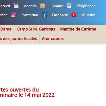
ccueil
Agenda
Contact
Téléphoner
rche
Instagram
Facebook
Youtube
e Dame
Camp St M. Garicoïts
Marche de Carême
s des jeunes locales
Animateurs
rtes ouvertes du
minaire le 14 mai 2022