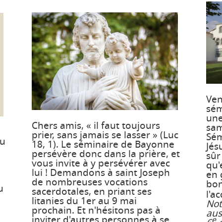
Ven
sém
une
Chers amis, « il faut toujours
sam
prier, sans jamais se lasser » (Luc
Sém
du
18, 1). Le séminaire de Bayonne
Jés
persévère donc dans la prière, et
sûr
vous invite à y persévérer avec
qu'
lui ! Demandons à saint Joseph
en 
de nombreuses vocations
bon
u
sacerdotales, en priant ses
l'a
litanies du 1er au 9 mai
Not
prochain. Et n'hésitons pas à
aus
inviter d'autres personnes à se
e