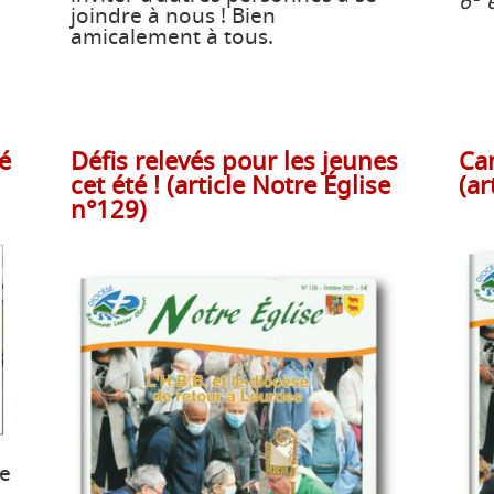
6
e
joindre à nous ! Bien
amicalement à tous.
é
Défis relevés pour les jeunes
Ca
cet été ! (article Notre Église
(ar
n°129)
de