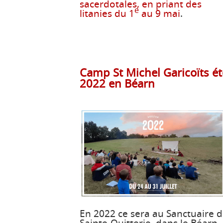
sacerdotales, en priant des
e
litanies du 1
au 9 mai
.
Camp St Michel Garicoïts ét
2022 en Béarn
En 2022 ce sera au Sanctuaire 