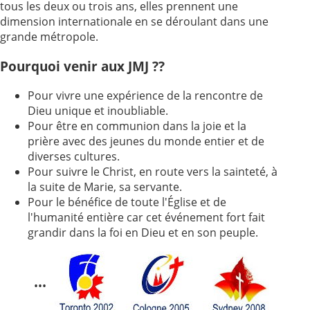
tous les deux ou trois ans, elles prennent une
dimension internationale en se déroulant dans une
2005
2006
grande métropole.
2007
2008
Pourquoi venir aux JMJ ??
2009
2010
2011
2012
Pour vivre une expérience de la rencontre de
Dieu unique et inoubliable.
2013
2014
Pour être en communion dans la joie et la
2015
2016
prière avec des jeunes du monde entier et de
diverses cultures.
2017
2018
Pour suivre le Christ, en route vers la sainteté, à
la suite de Marie, sa servante.
2019
2020
Pour le bénéfice de toute l'Église et de
Recherche
l'humanité entière car cet événement fort fait
grandir dans la foi en Dieu et en son peuple.
•••