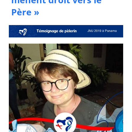
Père »