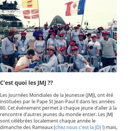
Paray-le-
École de la
Monial
foi
Terre
R.E. de
Sainte
Taizé
—
Animateurs
Étudiants
Jeunes
Pros
Collégiens
Pastorales
& lycéens
des
jeunes
C'est quoi les JMJ ??
locales
Les Journées Mondiales de la Jeunesse (JMJ), ont été
Groupe
Groupe
instituées par le Pape St Jean-Paul II dans les années
Repères
Diaconia
80. Cet événement permet à chaque jeune d’aller à la
Nouvelles
Divers
rencontre d’autres jeunes du monde entier. Les JMJ
d'Orient
sont célébrées localement chaque année le
dimanche des Rameaux (
chez nous c'est la JDJ !
) mais,
—
Tags