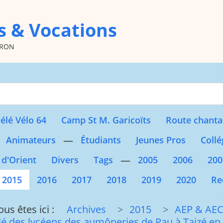
s & Vocations
oron
Type 2 or more character
élé Vélo 64
Camp St M. Garicoïts
Route chanta
—
Animateurs
Étudiants
Jeunes Pros
Collé
—
 d'Orient
Divers
Tags
2005
2006
200
2015
2016
2017
2018
2019
2020
Re
ous êtes ici :
Archives
2015
AEP & AE
lé des lycéens des aumôneries de Pau à Taizé en