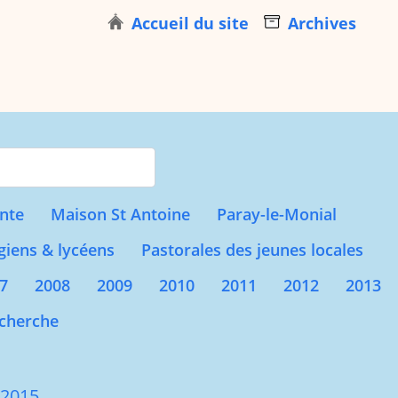
Accueil du site
Archives
s for results.
nte
Maison St Antoine
Paray-le-Monial
giens & lycéens
Pastorales des jeunes locales
7
2008
2009
2010
2011
2012
2013
cherche
C
 2015