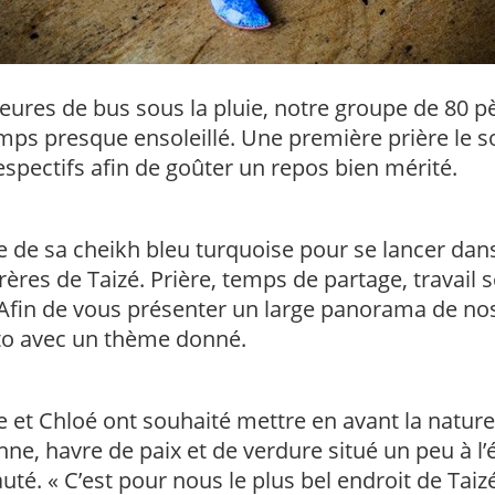
ures de bus sous la pluie, notre groupe de 80 pè
emps presque ensoleillé. Une première prière le 
espectifs afin de goûter un repos bien mérité.
e de sa cheikh bleu turquoise pour se lancer da
res de Taizé. Prière, temps de partage, travail 
Afin de vous présenter un large panorama de nos
to avec un thème donné.
e et Chloé ont souhaité mettre en avant la natur
nne, havre de paix et de verdure situé un peu à l’é
té. « C’est pour nous le plus bel endroit de Taizé 