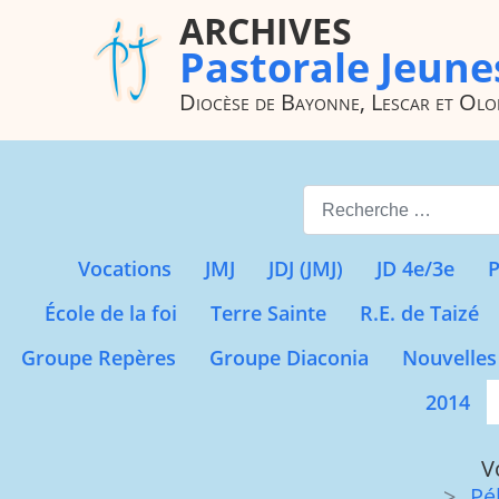
ARCHIVES
Pastorale Jeune
Diocèse de Bayonne, Lescar et Ol
Valider
Vocations
JMJ
JDJ (JMJ)
JD 4e/3e
P
École de la foi
Terre Sainte
R.E. de Taizé
Groupe Repères
Groupe Diaconia
Nouvelles
2014
V
Pé