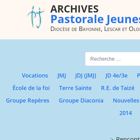
ARCHIVES
Pastorale Jeune
Diocèse de Bayonne, Lescar et Ol
Valider
Vocations
JMJ
JDJ (JMJ)
JD 4e/3e
P
École de la foi
Terre Sainte
R.E. de Taizé
Groupe Repères
Groupe Diaconia
Nouvelles
2014
Rencontr