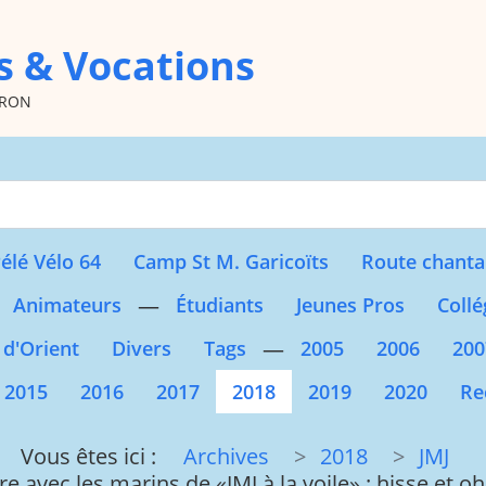
s & Vocations
oron
Type 2 or more character
élé Vélo 64
Camp St M. Garicoïts
Route chanta
—
Animateurs
Étudiants
Jeunes Pros
Collé
—
 d'Orient
Divers
Tags
2005
2006
200
2015
2016
2017
2018
2019
2020
Re
Vous êtes ici :
Archives
2018
JMJ
e avec les marins de «JMJ à la voile» : hisse et o