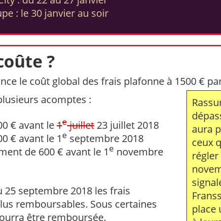
e : le 30 janvier au soir
coûte ?
ance le coût global des frais plafonne à 1500 € p
plusieurs acomptes :
Rassur
dépass
e
0 € avant le
1
juillet
23 juillet 2018
aura p
e
0 € avant le 1
septembre 2018
ceux q
e
ment de 600 € avant le 1
novembre
régler
novemb
signal
u 25 septembre 2018 les frais
Frans
 plus remboursables. Sous certaines
place 
pourra être remboursée.