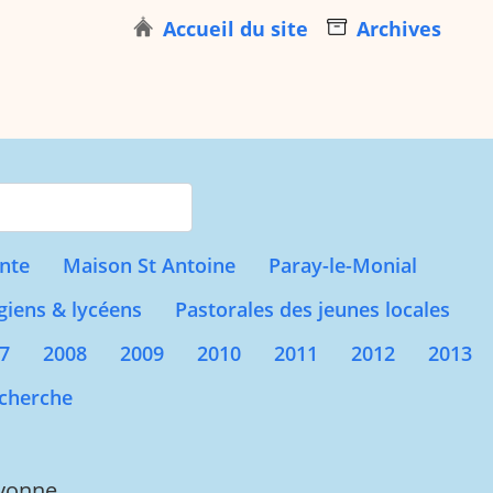
Accueil du site
Archives
s for results.
nte
Maison St Antoine
Paray-le-Monial
giens & lycéens
Pastorales des jeunes locales
7
2008
2009
2010
2011
2012
2013
cherche
ayonne