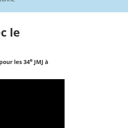
c le
e
pour les 34
JMJ à