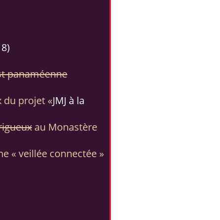
18)
i est panaméenne
x du projet «
JMJ à la
rigueux
au Monastère
ne « veillée connectée »