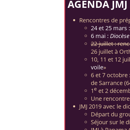
AGENDA JMJ
Rencontres de prép
24 et 25 mars :
6 mai :
Diocèse 
22 juillet : r
26 juillet à O
10, 11 et 12 ju
voile
»
6 et 7 octobre 
de Sarrance (6
e
1
et 2 décembr
Une rencontre 
JMJ 2019 avec le di
Départ du group
Séjour sur le d
JMJ à Panama C