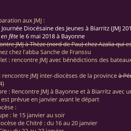
aration aux JMJ :
 Journée Diocésaine des Jeunes à Biarritz (JMJ 20
en fête
le 6 mai 2018 à Bayonne
encontre JMJ à Thèze (nord de Pau) chez Azalia qu
rthez chez l'abba Sanche de Franssu
illet : rencontre JMJ avec bénédictions des bateau
: rencontre JMJ inter-diocèses de la province
à Pé
4)
e : Rencontre JMJ à Bayonne et à Biarritz avec u
est prévue en janvier avant le départ
ocèse :
e : le 15 janvier au soir
iocèse de Chitré : du 16 au 20 janvier
ity : du 22 au 27 janvier