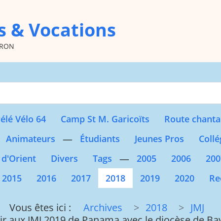
s & Vocations
oron
Type 2 or more character
élé Vélo 64
Camp St M. Garicoïts
Route chanta
—
Animateurs
Étudiants
Jeunes Pros
Collé
—
 d'Orient
Divers
Tags
2005
2006
200
2015
2016
2017
2018
2019
2020
Re
Vous êtes ici :
Archives
2018
JMJ
ir aux JMJ 2019 de Panama avec le diocèse de B