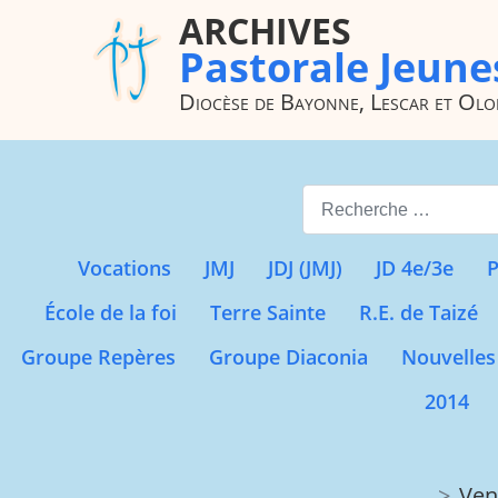
ARCHIVES
Pastorale Jeune
Diocèse de Bayonne, Lescar et Ol
Valider
Vocations
JMJ
JDJ (JMJ)
JD 4e/3e
P
École de la foi
Terre Sainte
R.E. de Taizé
Groupe Repères
Groupe Diaconia
Nouvelles
2014
Ven