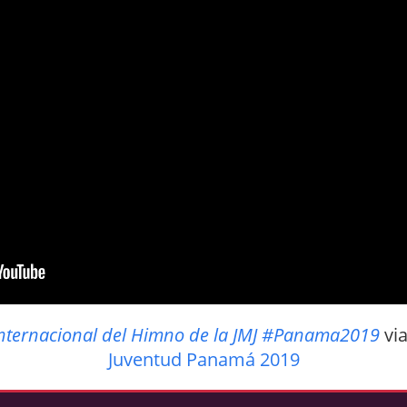
n Internacional del Himno de la JMJ #Panama2019
vi
Juventud Panamá 2019