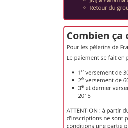
Retour du group
Combien ça 
Pour les pèlerins de Fr
Le paiement se fait en 
e
1
versement de 30
e
2
versement de 60
e
3
et dernier verse
2018
ATTENTION : à partir d
d'inscriptions ne sont
conditions une partie 