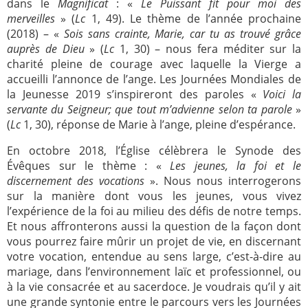
dans le
Magnificat
: «
Le Puissant fit pour moi des
merveilles
» (
Lc
1, 49). Le thème de l’année prochaine
(2018) – «
Sois sans crainte, Marie, car tu as trouvé grâce
auprès de Dieu
» (
Lc
1, 30) – nous fera méditer sur la
charité pleine de courage avec laquelle la Vierge a
accueilli l’annonce de l’ange. Les Journées Mondiales de
la Jeunesse 2019 s’inspireront des paroles «
Voici la
servante du Seigneur; que tout m’advienne selon ta parole
»
(
Lc
1, 30), réponse de Marie à l’ange, pleine d’espérance.
En octobre 2018, l’Église célèbrera le Synode des
Évêques sur le thème : «
Les jeunes, la foi et le
discernement des vocations
». Nous nous interrogerons
sur la manière dont vous les jeunes, vous vivez
l’expérience de la foi au milieu des défis de notre temps.
Et nous affronterons aussi la question de la façon dont
vous pourrez faire mûrir un projet de vie, en discernant
votre vocation, entendue au sens large, c’est-à-dire au
mariage, dans l’environnement laïc et professionnel, ou
à la vie consacrée et au sacerdoce. Je voudrais qu’il y ait
une grande syntonie entre le parcours vers les Journées