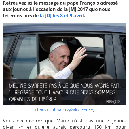
Retrouvez ici le message du pape François adressé
aux jeunes à l'occasion de la JMJ 2017 que nous
Paray-le-
École de la
fêterons lors de
la JDJ les 8 et 9 avril
.
Monial
foi
Terre
R.E. de
Sainte
Taizé
—
Animateurs
Étudiants
Jeunes
Pros
Collégiens
Pastorales
& lycéens
des
jeunes
locales
Groupe
Groupe
Repères
Diaconia
Photo Paulina Krzyżak
(
licence
)
Nouvelles
Divers
d'Orient
Vous découvrirez que Marie n'est pas une « jeune-
divan »* et qu'elle aurait parcouru 150 km pour
—
Tags