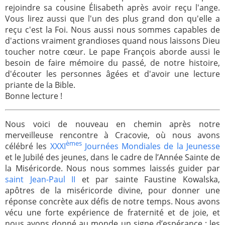
rejoindre sa cousine Élisabeth après avoir reçu l'ange.
2005
2006
Vous lirez aussi que l'un des plus grand don qu'elle a
reçu c'est la Foi. Nous aussi nous sommes capables de
2007
2008
d'actions vraiment grandioses quand nous laissons Dieu
2009
2010
toucher notre cœur. Le pape François aborde aussi le
besoin de faire mémoire du passé, de notre histoire,
2011
2012
d'écouter les personnes âgées et d'avoir une lecture
priante de la Bible.
2013
2014
Bonne lecture !
2015
2016
2017
2018
Nous voici de nouveau en chemin après notre
merveilleuse rencontre à Cracovie, où nous avons
2019
2020
èmes
célébré les
XXXI
Journées Mondiales de la Jeunesse
Recherche
et le Jubilé des jeunes, dans le cadre de l’Année Sainte de
la Miséricorde. Nous nous sommes laissés guider par
saint Jean-Paul II
et par sainte Faustine Kowalska,
apôtres de la miséricorde divine, pour donner une
réponse concrète aux défis de notre temps. Nous avons
vécu une forte expérience de fraternité et de joie, et
nous avons donné au monde un signe d’espérance ; les