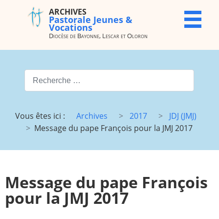
ARCHIVES
ARCHIVES
X
Pastorale Jeunes &
Pastorale
Vocations
Jeunes &
Diocèse de Bayonne, Lescar et Oloron
Vocations
Diocèse de
Bayonne,
Valider
Lescar et
Oloron
Type 2 or more characters for
Accueil
Archives
Vous êtes ici :
Archives
2017
JDJ (JMJ)
du site
Message du pape François pour la JMJ 2017
Vocations
JMJ
JDJ (JMJ)
JD 4e/3e
Pélé Vélo
Camp St
Message du pape François
64
M.
Garicoïts
pour la JMJ 2017
Route
Maison St
chantante
Antoine