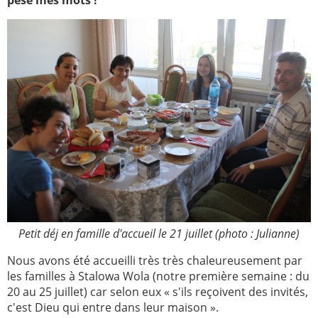
pèse mes mots !
Paray-le-
École de la
Monial
foi
Terre
R.E. de
Sainte
Taizé
—
Animateurs
Étudiants
Jeunes
Pros
Collégiens
Pastorales
& lycéens
des
jeunes
locales
Petit déj en famille d'accueil le 21 juillet (photo : Julianne)
Groupe
Groupe
Repères
Diaconia
Nous avons été accueilli très très chaleureusement par
les familles à Stalowa Wola (notre première semaine : du
Nouvelles
Divers
20 au 25 juillet) car selon eux « s'ils reçoivent des invités,
d'Orient
c'est Dieu qui entre dans leur maison ».
—
Tags