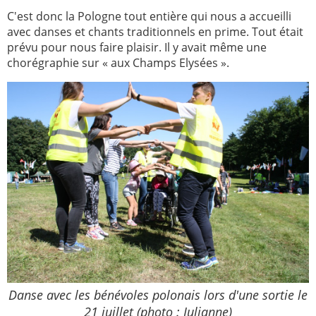
C'est donc la Pologne tout entière qui nous a accueilli
2005
2006
avec danses et chants traditionnels en prime. Tout était
prévu pour nous faire plaisir. Il y avait même une
2007
2008
chorégraphie sur « aux Champs Elysées ».
2009
2010
2011
2012
2013
2014
2015
2016
2017
2018
2019
2020
Recherche
Danse avec les bénévoles polonais lors d'une sortie le
21 juillet (photo : Julianne)