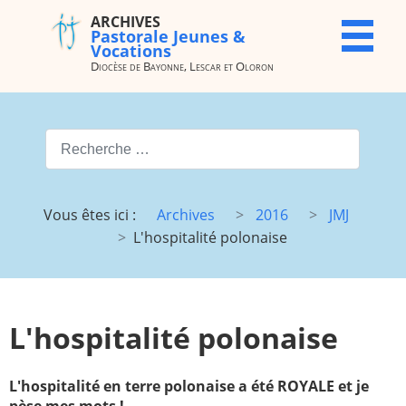
ARCHIVES
ARCHIVES
X
Pastorale Jeunes &
Pastorale
Vocations
Jeunes &
Diocèse de Bayonne, Lescar et Oloron
Vocations
Diocèse de
Bayonne,
Valider
Lescar et
Oloron
Type 2 or more characters for
Accueil
Archives
Vous êtes ici :
Archives
2016
JMJ
du site
L'hospitalité polonaise
Vocations
JMJ
JDJ (JMJ)
JD 4e/3e
Pélé Vélo
Camp St
L'hospitalité polonaise
64
M.
Garicoïts
Route
Maison St
L'hospitalité en terre polonaise a été ROYALE et je
chantante
Antoine