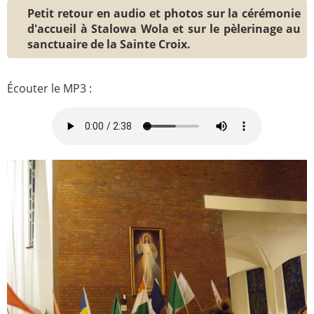
Petit retour en audio et photos sur la cérémonie
Paray-le-
École de la
d'accueil à Stalowa Wola et sur le pèlerinage au
Monial
foi
sanctuaire de la Sainte Croix.
Terre
R.E. de
Sainte
Taizé
Écouter le MP3 :
—
Animateurs
Étudiants
Jeunes
Pros
Collégiens
Pastorales
& lycéens
des
jeunes
locales
Groupe
Groupe
Repères
Diaconia
Nouvelles
Divers
d'Orient
—
Tags