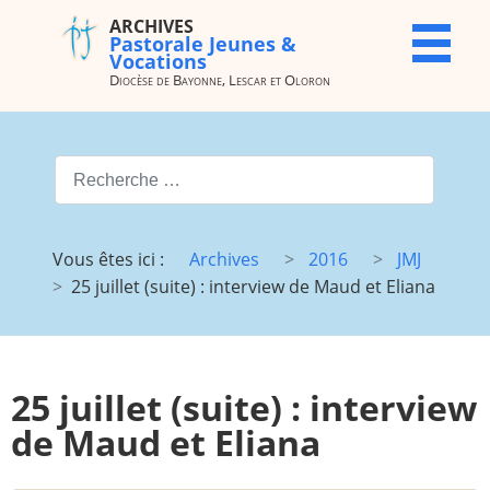
ARCHIVES
ARCHIVES
X
Pastorale Jeunes &
Pastorale
Vocations
Jeunes &
Diocèse de Bayonne, Lescar et Oloron
Vocations
Diocèse de
Bayonne,
Valider
Lescar et
Oloron
Type 2 or more characters for
Accueil
Archives
Vous êtes ici :
Archives
2016
JMJ
du site
25 juillet (suite) : interview de Maud et Eliana
Vocations
JMJ
JDJ (JMJ)
JD 4e/3e
Pélé Vélo
Camp St
25 juillet (suite) : interview
64
M.
Garicoïts
de Maud et Eliana
Route
Maison St
chantante
Antoine