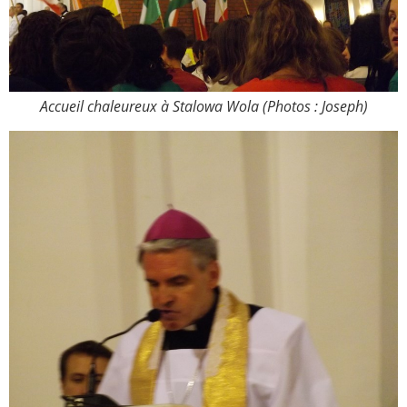
2005
2006
2007
2008
2009
2010
Accueil chaleureux à Stalowa Wola (Photos : Joseph)
2011
2012
2013
2014
2015
2016
2017
2018
2019
2020
Recherche