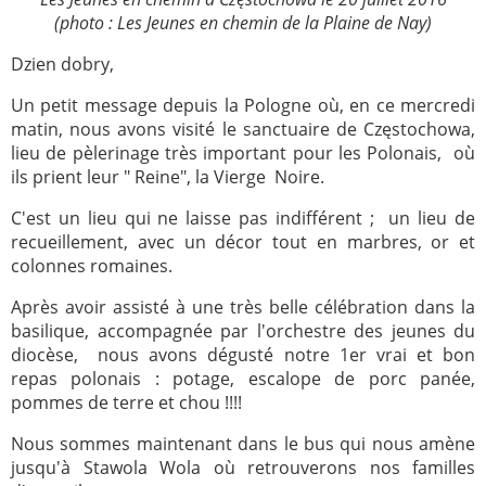
(photo : Les Jeunes en chemin de la Plaine de Nay)
2005
2006
Dzien dobry,
2007
2008
Un petit message depuis la Pologne où, en ce mercredi
2009
2010
matin, nous avons visité le sanctuaire de Częstochowa,
2011
2012
lieu de pèlerinage très important pour les Polonais, où
ils prient leur " Reine", la Vierge Noire.
2013
2014
C'est un lieu qui ne laisse pas indifférent ; un lieu de
2015
2016
recueillement, avec un décor tout en marbres, or et
2017
2018
colonnes romaines.
2019
2020
Après avoir assisté à une très belle célébration dans la
Recherche
basilique, accompagnée par l'orchestre des jeunes du
diocèse, nous avons dégusté notre 1er vrai et bon
repas polonais : potage, escalope de porc panée,
pommes de terre et chou !!!!
Nous sommes maintenant dans le bus qui nous amène
jusqu'à Stawola Wola où retrouverons nos familles