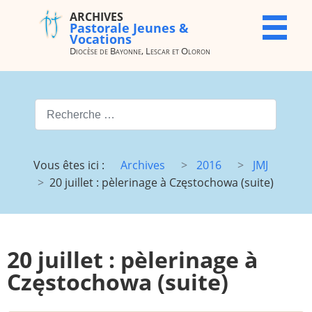
ARCHIVES
ARCHIVES
X
Pastorale Jeunes &
Pastorale
Vocations
Jeunes &
Diocèse de Bayonne, Lescar et Oloron
Vocations
Diocèse de
Bayonne,
Valider
Lescar et
Oloron
Type 2 or more characters for
Accueil
Archives
Vous êtes ici :
Archives
2016
JMJ
du site
20 juillet : pèlerinage à Częstochowa (suite)
Vocations
JMJ
JDJ (JMJ)
JD 4e/3e
Pélé Vélo
Camp St
20 juillet : pèlerinage à
64
M.
Garicoïts
Częstochowa (suite)
Route
Maison St
chantante
Antoine