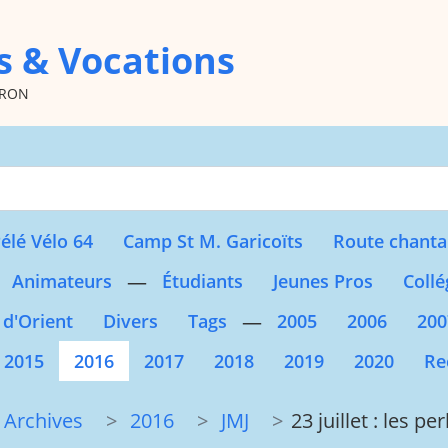
s & Vocations
oron
Type 2 or more character
élé Vélo 64
Camp St M. Garicoïts
Route chanta
—
Animateurs
Étudiants
Jeunes Pros
Collé
—
 d'Orient
Divers
Tags
2005
2006
200
2015
2016
2017
2018
2019
2020
Re
Archives
2016
JMJ
23 juillet : les pe