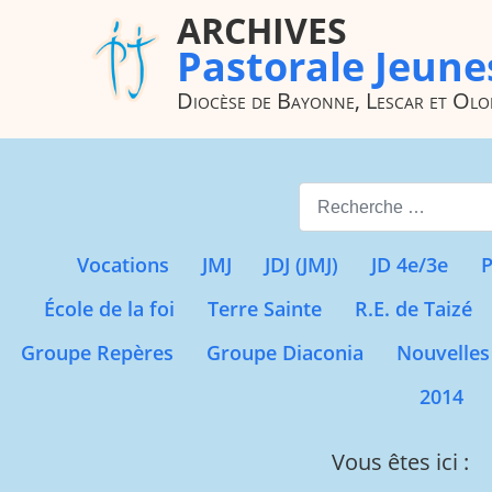
ARCHIVES
Pastorale Jeune
Diocèse de Bayonne, Lescar et Ol
Valider
Vocations
JMJ
JDJ (JMJ)
JD 4e/3e
P
École de la foi
Terre Sainte
R.E. de Taizé
Groupe Repères
Groupe Diaconia
Nouvelles
2014
Vous êtes ici :