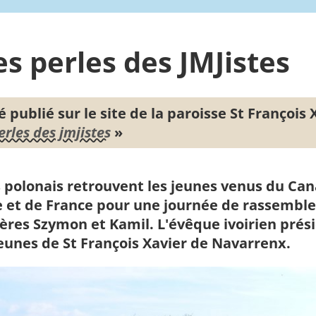
 les perles des JMJistes
té publié sur le site de la paroisse St François
erles des jmjistes
»
s polonais retrouvent les jeunes venus du Can
Inde et de France pour une journée de rassemb
pères Szymon et Kamil. L'évêque ivoirien prés
 jeunes de St François Xavier de Navarrenx.