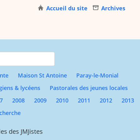
Accueil du site
Archives
s for results.
nte
Maison St Antoine
Paray-le-Monial
giens & lycéens
Pastorales des jeunes locales
7
2008
2009
2010
2011
2012
2013
cherche
rles des JMJistes