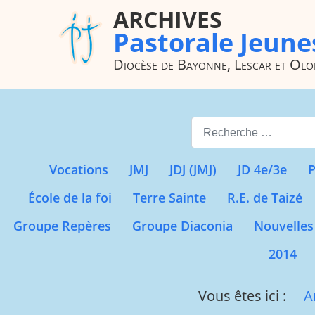
ARCHIVES
Pastorale Jeune
Diocèse de Bayonne, Lescar et Ol
Valider
Vocations
JMJ
JDJ (JMJ)
JD 4e/3e
P
École de la foi
Terre Sainte
R.E. de Taizé
Groupe Repères
Groupe Diaconia
Nouvelles
2014
Vous êtes ici :
A