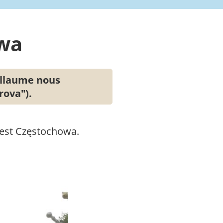
owa
illaume nous
rova").
u'est Częstochowa.