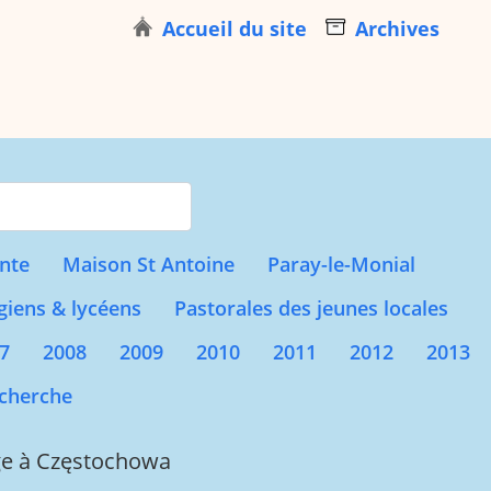
Accueil du site
Archives
s for results.
nte
Maison St Antoine
Paray-le-Monial
giens & lycéens
Pastorales des jeunes locales
7
2008
2009
2010
2011
2012
2013
cherche
nage à Częstochowa