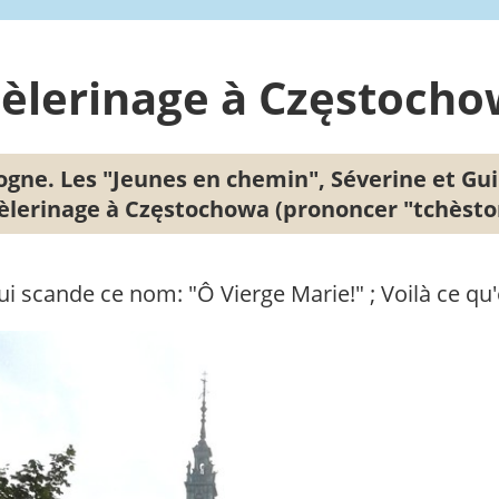
: pèlerinage à Częstoch
ogne. Les "Jeunes en chemin", Séverine et Gu
pèlerinage à Częstochowa (prononcer "tchèsto
ui scande ce nom: "Ô Vierge Marie!" ; Voilà ce q