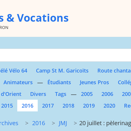
s & Vocations
oron
Type 2 or more character
élé Vélo 64
Camp St M. Garicoïts
Route chanta
—
Animateurs
Étudiants
Jeunes Pros
Collé
—
 d'Orient
Divers
Tags
2005
2006
200
2015
2016
2017
2018
2019
2020
Re
rchives
2016
JMJ
20 juillet : pèleri