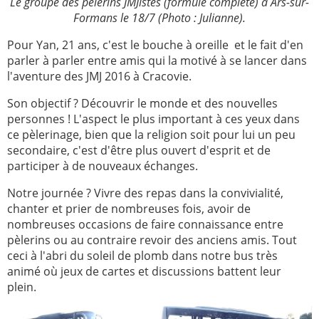
Le groupe des pèlerins JMJistes (formule complète) à Ars-sur-
Formans le 18/7
(Photo : Julianne)
.
2005
2006
Pour Yan, 21 ans, c'est le bouche à oreille et le fait d'en
2007
2008
parler à parler entre amis qui la motivé à se lancer dans
2009
2010
l'aventure des JMJ 2016 à Cracovie.
2011
2012
Son objectif ? Découvrir le monde et des nouvelles
personnes ! L'aspect le plus important à ces yeux dans
2013
2014
ce pèlerinage, bien que la religion soit pour lui un peu
2015
2016
secondaire, c'est d'être plus ouvert d'esprit et de
participer à de nouveaux échanges.
2017
2018
Notre journée ? Vivre des repas dans la convivialité,
2019
2020
chanter et prier de nombreuses fois, avoir de
Recherche
nombreuses occasions de faire connaissance entre
pèlerins ou au contraire revoir des anciens amis. Tout
ceci à l'abri du soleil de plomb dans notre bus très
animé où jeux de cartes et discussions battent leur
plein.