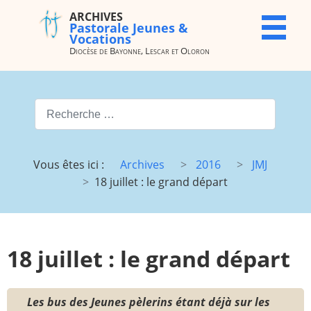
ARCHIVES
ARCHIVES
X
Pastorale Jeunes &
Pastorale
Vocations
Jeunes &
Diocèse de Bayonne, Lescar et Oloron
Vocations
Diocèse de
Bayonne,
Valider
Lescar et
Oloron
Type 2 or more characters for
Accueil
Archives
Vous êtes ici :
Archives
2016
JMJ
du site
18 juillet : le grand départ
Vocations
JMJ
JDJ (JMJ)
JD 4e/3e
Pélé Vélo
Camp St
18 juillet : le grand départ
64
M.
Garicoïts
Route
Maison St
Les bus des Jeunes pèlerins étant déjà sur les
chantante
Antoine