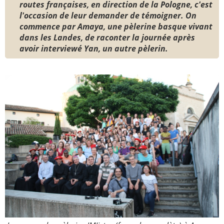
routes françaises, en direction de la Pologne, c'est
l'occasion de leur demander de témoigner. On
Paray-le-
École de la
commence par Amaya, une pèlerine basque vivant
Monial
foi
dans les Landes, de raconter la journée après
Terre
R.E. de
avoir interviewé Yan, un autre pèlerin.
Sainte
Taizé
—
Animateurs
Étudiants
Jeunes
Pros
Collégiens
Pastorales
& lycéens
des
jeunes
locales
Groupe
Groupe
Repères
Diaconia
Nouvelles
Divers
d'Orient
—
Tags