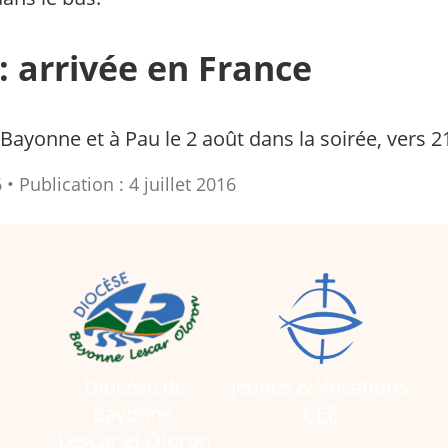
: arrivée en France
Bayonne et à Pau le 2 août dans la soirée, vers 2
6
Publication : 4 juillet 2016
Diocèse de
Jeunes & Vocations
Bayonne,
CEF
Lescar et Oloron