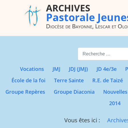
ARCHIVES
Pastorale Jeune
Diocèse de Bayonne, Lescar et Ol
Valider
Vocations
JMJ
JDJ (JMJ)
JD 4e/3e
P
École de la foi
Terre Sainte
R.E. de Taizé
Groupe Repères
Groupe Diaconia
Nouvelles
2014
Vous êtes ici :
Archive