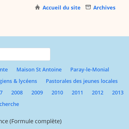
Accueil du site
Archives
s for results.
nte
Maison St Antoine
Paray-le-Monial
giens & lycéens
Pastorales des jeunes locales
7
2008
2009
2010
2011
2012
2013
cherche
ance (Formule complète)