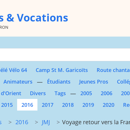
s & Vocations
oron
Type 2 or more character
élé Vélo 64
Camp St M. Garicoïts
Route chanta
—
Animateurs
Étudiants
Jeunes Pros
Collé
—
 d'Orient
Divers
Tags
2005
2006
200
2015
2016
2017
2018
2019
2020
Re
s
2016
JMJ
Voyage retour vers la Fr