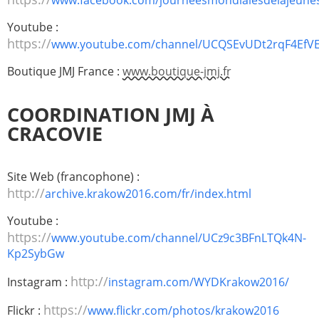
Youtube :
https://
www.youtube.com/channel/UCQSEvUDt2rqF4EfVEe
Boutique JMJ France :
www.boutique-jmj.fr
COORDINATION JMJ À
CRACOVIE
Site Web (francophone) :
http://
archive.krakow2016.com/fr/index.html
Youtube :
https://
www.youtube.com/channel/UCz9c3BFnLTQk4N-
Kp2SybGw
http://
Instagram :
instagram.com/WYDKrakow2016/
https://
Flickr :
www.flickr.com/photos/krakow2016