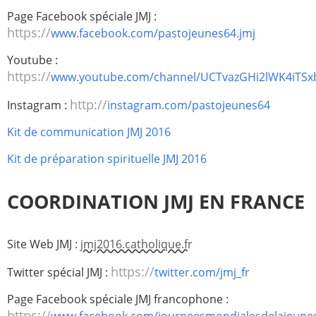
Page Facebook spéciale JMJ :
2005
2006
https://
www.facebook.com/pastojeunes64.jmj
2007
2008
Youtube :
2009
2010
https://
www.youtube.com/channel/UCTvazGHi2lWK4iTS
2011
2012
http://
Instagram :
instagram.com/pastojeunes64
2013
2014
Kit de communication JMJ 2016
2015
2016
Kit de préparation spirituelle JMJ 2016
2017
2018
2019
2020
COORDINATION JMJ EN FRANCE
Recherche
Site Web JMJ :
jmj2016.catholique.fr
https://
Twitter spécial JMJ :
twitter.com/jmj_fr
Page Facebook spéciale JMJ francophone :
https://
www.facebook.com/journeesmondialesdelajeune