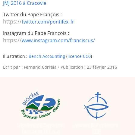
JMJ 2016 à Cracovie
Twitter du Pape François :
https://
twitter.com/pontifex_fr
Instagram du Pape François :
https://
www.instagram.com/franciscus/
Illustration :
Bench Accounting
(
licence CC0
)
Écrit par :
Fernand Correia
Publication : 23 février 2016
Diocèse de Bayonne,
Jeunes & Vocations
Lescar et Oloron
CEF