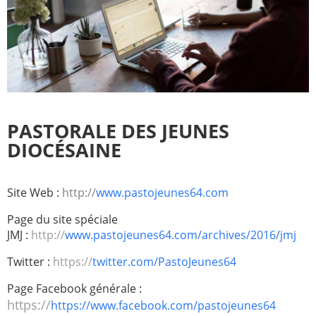
Paray-le-
École de la
Monial
foi
Terre
R.E. de
Sainte
Taizé
—
Animateurs
PASTORALE DES JEUNES
Étudiants
Jeunes
Pros
DIOCÉSAINE
Collégiens
Pastorales
& lycéens
des
Site Web :
http://
www.pastojeunes64.com
jeunes
locales
Page du site spéciale
JMJ :
http://
www.pastojeunes64.com/archives/2016/jmj
Groupe
Groupe
Repères
Diaconia
Twitter :
https://
twitter.com/PastoJeunes64
Nouvelles
Divers
Page Facebook générale :
d'Orient
https://
https://www.facebook.com/pastojeunes64
—
Tags