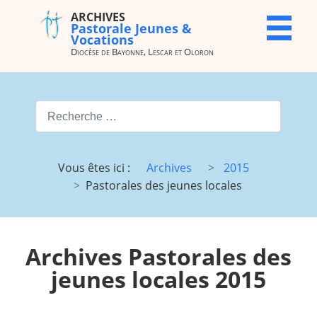
ARCHIVES
ARCHIVES
X
Pastorale Jeunes &
Pastorale
Vocations
Jeunes &
Diocèse de Bayonne, Lescar et Oloron
Vocations
Diocèse de
Bayonne,
Valider
Lescar et
Oloron
Type 2 or more characters for
Accueil
Archives
Vous êtes ici :
Archives
2015
du site
Pastorales des jeunes locales
Vocations
JMJ
JDJ (JMJ)
JD 4e/3e
Pélé Vélo
Camp St
Archives Pastorales des
64
M.
jeunes locales 2015
Garicoïts
Route
Maison St
chantante
Antoine