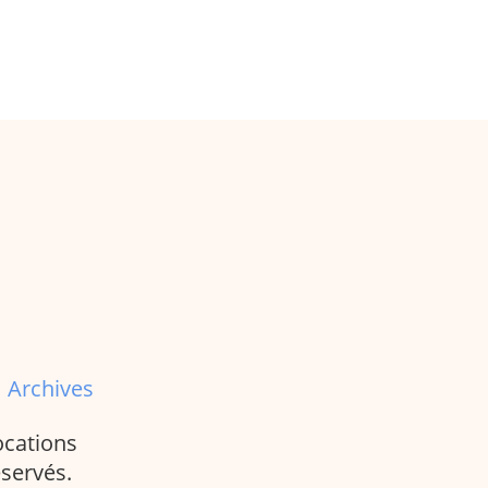
|
Archives
ocations
éservés.