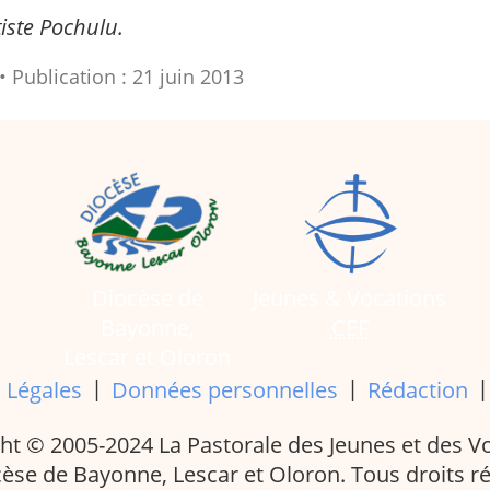
iste Pochulu.
Publication : 21 juin 2013
Diocèse de
Jeunes & Vocations
Bayonne,
CEF
Lescar et Oloron
|
|
 Légales
Données personnelles
Rédaction
ht © 2005-2024 La Pastorale des Jeunes et des V
èse de Bayonne, Lescar et Oloron. Tous droits r