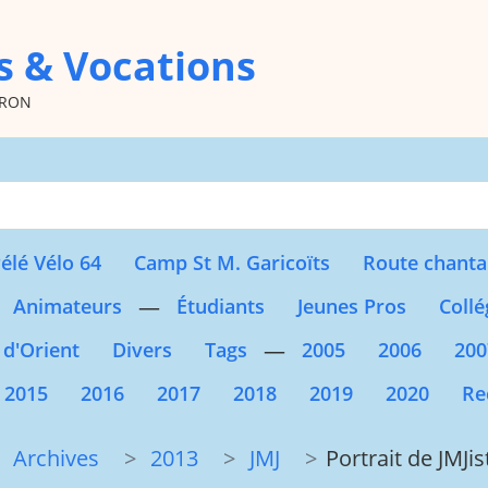
s & Vocations
oron
Type 2 or more character
élé Vélo 64
Camp St M. Garicoïts
Route chanta
—
Animateurs
Étudiants
Jeunes Pros
Collé
—
 d'Orient
Divers
Tags
2005
2006
200
2015
2016
2017
2018
2019
2020
Re
Archives
2013
JMJ
Portrait de JMJis