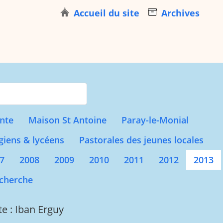
Accueil du site
Archives
s for results.
nte
Maison St Antoine
Paray-le-Monial
giens & lycéens
Pastorales des jeunes locales
7
2008
2009
2010
2011
2012
2013
cherche
te : Iban Erguy