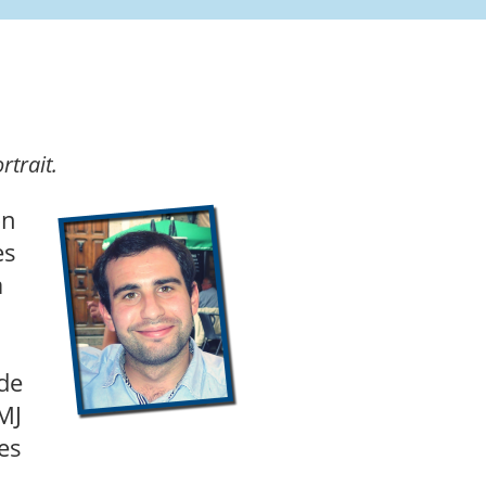
rtrait.
on
es
a
 de
MJ
es