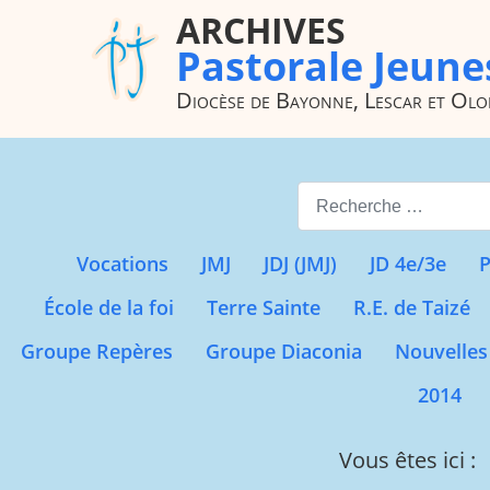
ARCHIVES
Pastorale Jeune
Diocèse de Bayonne, Lescar et Ol
Valider
Vocations
JMJ
JDJ (JMJ)
JD 4e/3e
P
École de la foi
Terre Sainte
R.E. de Taizé
Groupe Repères
Groupe Diaconia
Nouvelles
2014
Vous êtes ici :