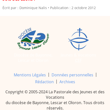
Écrit par :
Dominique Nalis
Publication : 2 octobre 2012
2005
2006
2007
2008
2009
2010
2011
2012
2013
2014
2015
2016
Diocèse de Bayonne,
Jeunes & Vocations
2017
2018
Lescar et Oloron
CEF
2019
2020
|
|
Mentions Légales
Données personnelles
Recherche
|
Rédaction
Archives
Copyright © 2005-2024 La Pastorale des Jeunes et des
Vocations
du diocèse de Bayonne, Lescar et Oloron. Tous droits
réservés.