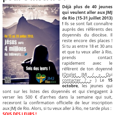
Déjà plus de 40 jeunes
Paray-le-
École de la
qui veulent aller aux JMJ
Monial
foi
de Rio (15-31 juillet 2013)
Terre
R.E. de
!
Ils se sont fait connaître
Sainte
Taizé
auprès des référents des
doyennés du diocèse. Il
—
Animateurs
reste encore des places !
Étudiants
Jeunes
Si tu as entre 18 et 30 ans
Pros
et que tu veux aller à Rio,
prends contact
Collégiens
Pastorales
rapidement avec le
& lycéens
des
référent de ton doyenné
jeunes
(
Onglet JMJ / « Qui
locales
contacter ? »
) Le
15
octobre
, les jeunes qui
Groupe
Groupe
sont sur les listes des doyennés et qui s’engagent à
Repères
Diaconia
verser les 500 € d’arrhes dans la semaine qui suit,
Nouvelles
Divers
recevront la confirmation officielle de leur inscription
d'Orient
aux JMJ de Rio. Alors, si tu veux aller à Rio, ne tarde plus :
—
SOIS DES LEURS !
Tags