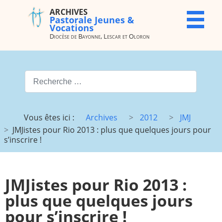
ARCHIVES
ARCHIVES
X
Pastorale Jeunes &
Pastorale
Vocations
Jeunes &
Diocèse de Bayonne, Lescar et Oloron
Vocations
Diocèse de
Bayonne,
Valider
Lescar et
Oloron
Type 2 or more characters for
Accueil
Archives
Vous êtes ici :
Archives
2012
JMJ
du site
JMJistes pour Rio 2013 : plus que quelques jours pour
Vocations
JMJ
s’inscrire !
JDJ (JMJ)
JD 4e/3e
Pélé Vélo
Camp St
JMJistes pour Rio 2013 :
64
M.
Garicoïts
plus que quelques jours
Route
Maison St
pour s’inscrire !
chantante
Antoine