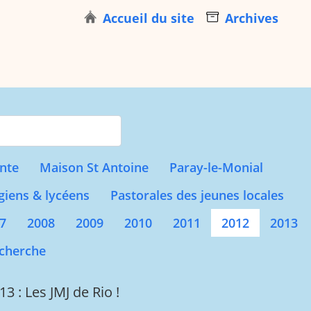
Accueil du site
Archives
s for results.
nte
Maison St Antoine
Paray-le-Monial
giens & lycéens
Pastorales des jeunes locales
7
2008
2009
2010
2011
2012
2013
cherche
13 : Les JMJ de Rio !