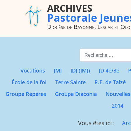
ARCHIVES
Pastorale Jeune
Diocèse de Bayonne, Lescar et Ol
Valider
Vocations
JMJ
JDJ (JMJ)
JD 4e/3e
P
École de la foi
Terre Sainte
R.E. de Taizé
Groupe Repères
Groupe Diaconia
Nouvelles
2014
Vous êtes ici :
Arc