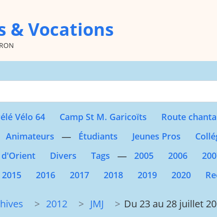
s & Vocations
oron
Type 2 or more character
élé Vélo 64
Camp St M. Garicoïts
Route chanta
—
Animateurs
Étudiants
Jeunes Pros
Collé
—
 d'Orient
Divers
Tags
2005
2006
200
2015
2016
2017
2018
2019
2020
Re
hives
2012
JMJ
Du 23 au 28 juillet 20