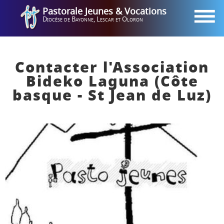
Pastorale
X
Pastorale Jeunes & Vocations
Jeunes &
Diocèse de Bayonne, Lescar et Oloron
Vocations
Diocèse de
Bayonne,
Lescar et
Oloron
Contacter l'Association
Accueil
Bideko Laguna (Côte
Agenda
basque - St Jean de Luz)
Contact
Téléphoner
Recherche
Instagram
Facebook
Youtube
Trouver
ma
Jubilé des
vocation
jeunes
2025 à
Rome
JMJ
JDJ