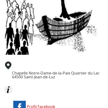
JD 4/3
Pélé Vélo
64
Pélé Notre
Camp St M.
Dame
Garicoïts
Marche
Agur Maria
de
Carême
Pélé
Jeunes
Jacquaire
Pros
Étudiants
Collégiens
& Lycéens
Pastorales
Animateurs
des
jeunes
Chapelle Notre-Dame-de-la-Paix Quartier du Lac
locales
64500
Saint-Jean-de-Luz
Autres informations
Profil Facebook